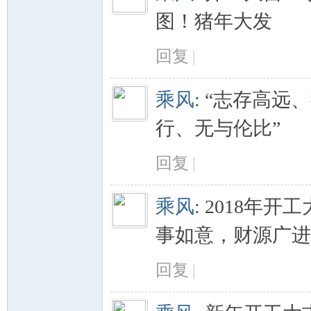
图！猪年大发
回复
|
乘风
:
“志存高远、
行、无与伦比”
回复
|
乘风
:
2018年
事如意，财源广进
回复
|