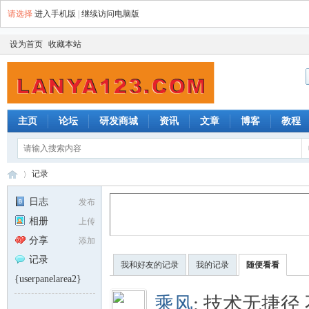
请选择
进入手机版
|
继续访问电脑版
设为首页
收藏本站
主页
论坛
研发商城
资讯
文章
博客
教程
记录
日志
发布
相册
上传
蓝
›
分享
添加
记录
我和好友的记录
我的记录
随便看看
{userpanelarea2}
乘风
:
技术无捷径