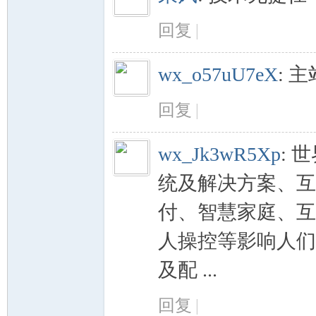
回复
|
牙
wx_o57uU7eX
:
主
回复
|
wx_Jk3wR5Xp
:
世
统及解决方案、互
研
付、智慧家庭、互
人操控等影响人们
及配 ...
回复
|