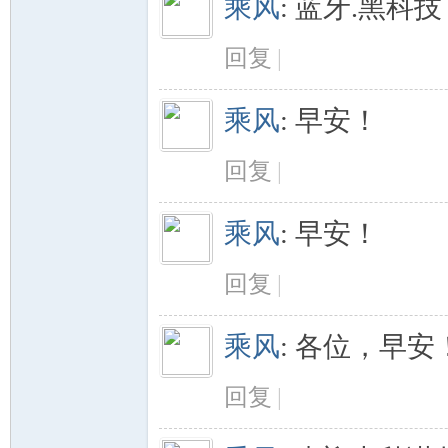
乘风
:
蓝牙.黑科技
回复
|
乘风
:
早安！
回复
|
乘风
:
早安！
回复
|
乘风
:
各位，早安
回复
|