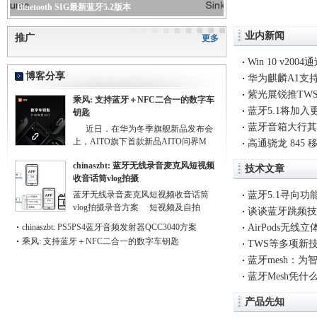
Bluetooth SIG最新蓝牙5.2版本
业内新闻
推广
更多
Win 10 v2
博客分享
华为麒麟A1支持
紫光展锐推TW
乘风: 支持蓝牙＋NFC二合一的数字车
上
蓝牙5.1将加
钥匙
蓝牙音箱大行其
近日，在华为冬季旗舰新品发布会
上，AITO旗下首款新品AITO问界M
高通骁龙 845 移
chinaszbt: 蓝牙无线录音麦克风短视频
技术文章
收音话筒vlog拍摄
蓝牙无线录音麦克风短视频收音话筒
蓝牙5.1寻向功
vlog拍摄录音方案 短视频及自拍
谈谈蓝牙跳频技
chinaszbt: PS5PS4蓝牙音频发射器QCC3040方案
AirPods无
乘风: 支持蓝牙＋NFC二合一的数字车钥匙
TWS等多项新
蓝牙mesh：
蓝牙Mesh凭什么P
产品先知