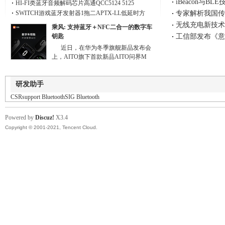
iBeacon与
HI-FI类蓝牙音频解码芯片高通QCC5124 5125
SWITCH游戏蓝牙发射器1拖二APTX-LL低延时方
专家解析我国传
无线充电新技术
乘风: 支持蓝牙＋NFC二合一的数字车
钥匙
工信部发布《意
近日，在华为冬季旗舰新品发布会
上，AITO旗下首款新品AITO问界M
研发助手
CSRsupport
BluetoothSIG
Bluetooth
Powered by
Discuz!
X3.4
Copyright © 2001-2021, Tencent Cloud.