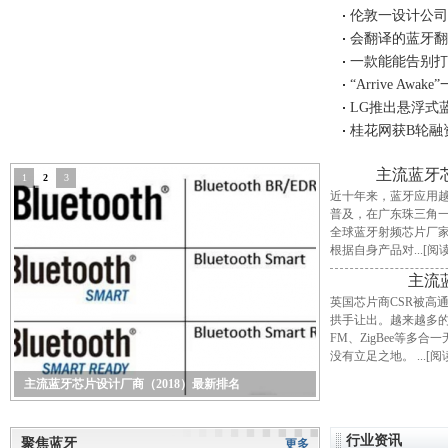
伦敦一设计公司
会翻译的蓝牙翻
一款能能告别打
“Arrive A
LG推出悬浮式蓝
桂花网获B轮融
主流蓝牙芯
1
2
3
近十年来，蓝牙应用
普及，在广东珠三角
全球蓝牙射频芯片厂
根据自身产品对
...[
主流
英国芯片商CSR被高
拱手让出。越来越多的S
FM、ZigBee等
没有立足之地。
...[
主流蓝牙芯片设计厂商（2018）最新排名
行业资讯
聚焦蓝牙
更多