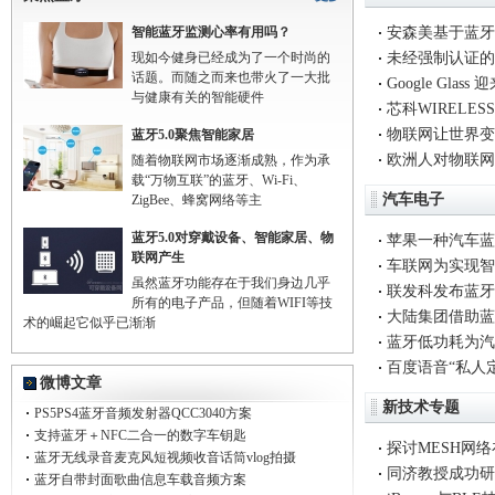
智能蓝牙监测心率有用吗？
安森美基于蓝牙
现如今健身已经成为了一个时尚的
未经强制认证的
话题。而随之而来也带火了一大批
Google Gl
与健康有关的智能硬件
芯科WIRELES
物联网让世界变
蓝牙5.0聚焦智能家居
欧洲人对物联网
随着物联网市场逐渐成熟，作为承
载“万物互联”的蓝牙、Wi-Fi、
汽车电子
ZigBee、蜂窝网络等主
蓝牙5.0对穿戴设备、智能家居、物
苹果一种汽车蓝
联网产生
车联网为实现智
虽然蓝牙功能存在于我们身边几乎
联发科发布蓝牙5
所有的电子产品，但随着WIFI等技
大陆集团借助蓝
术的崛起它似乎已渐渐
蓝牙低功耗为汽
百度语音“私人
微博文章
新技术专题
PS5PS4蓝牙音频发射器QCC3040方案
支持蓝牙＋NFC二合一的数字车钥匙
探讨MESH网
蓝牙无线录音麦克风短视频收音话筒vlog拍摄
同济教授成功研
蓝牙自带封面歌曲信息车载音频方案