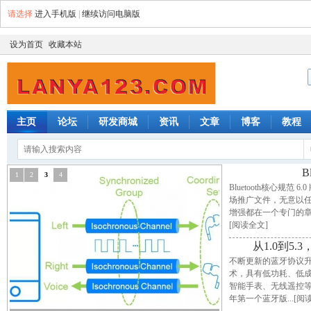
请选择
进入手机版
|
继续访问电脑版
设为首页
收藏本站
主页
论坛
研发商城
资讯
文章
博客
教程
B
1
2
3
4
Bluetooth核心规
场推广文件，无意以任何
增强都在一个专门的
[阅读全文]
从1.0到5
不断更新的蓝牙协议
术，具有低功耗、低
智能手表、无线遥控等
年第一个蓝牙版
...[